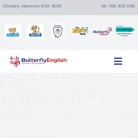
Skip
Godziny otwarcia 8:00-18:00
tel.
798 029 098
to
content
Togg
Navi
O nas
Kursy
Półkolonie letnie